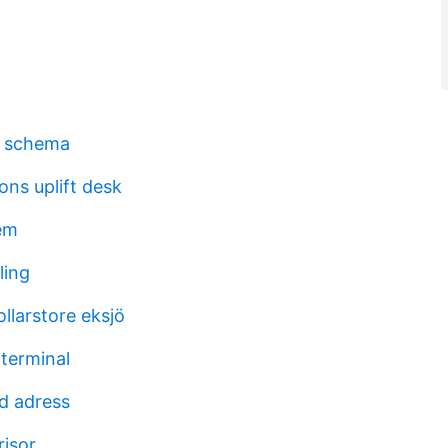
 schema
ons uplift desk
tem
ling
llarstore eksjö
terminal
d adress
risor