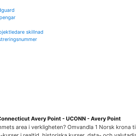
dguard
 pengar
jektledare skillnad
istreringsnummer
Connecticut Avery Point - UCONN - Avery Point
mmets area i verkligheten? Omvandla 1 Norsk krona ti
kurser i realtid, historiska kurser, data- och valuta