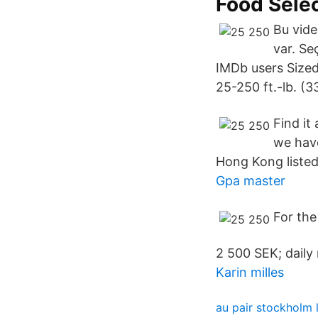
Food Sele
Bu vide
var. Se
IMDb users Sized 
25-250 ft.-lb. (
Find it
we have
Hong Kong listed
Gpa master
For the 
2 500 SEK; daily 
Karin milles
au pair stockholm 