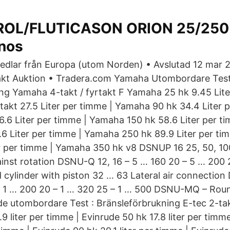
OL/FLUTICASON ORION 25/250
nos
dlar från Europa (utom Norden) • Avslutad 12 mar 2
akt Auktion • Tradera.com Yamaha Utombordare Test
ng Yamaha 4-takt / fyrtakt F Yamaha 25 hk 9.45 Lite
akt 27.5 Liter per timme | Yamaha 90 hk 34.4 Liter p
.6 Liter per timme | Yamaha 150 hk 58.6 Liter per 
 Liter per timme | Yamaha 250 hk 89.9 Liter per t
r per timme | Yamaha 350 hk v8 DSNUP 16 25, 50, 100 
inst rotation DSNU-Q 12, 16 – 5 … 160 20 – 5 … 200 
ylinder with piston 32 … 63 Lateral air connectio
 – 1 … 200 20 – 1 … 320 25 – 1 … 500 DSNU-MQ – Roun
de utombordare Test : Bränsleförbrukning E-tec 2-takt
9 liter per timme | Evinrude 50 hk 17.8 liter per timm