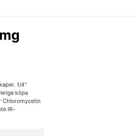
5 mg
aper. 1/4"
verige köpa
er Chloromycetin
te IR-