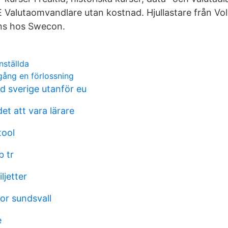
E Valutaomvandlare utan kostnad. Hjullastare från Vo
ns hos Swecon.
nställda
gång en förlossning
nd sverige utanför eu
et att vara lärare
tool
 tr
jetter
dor sundsvall
e