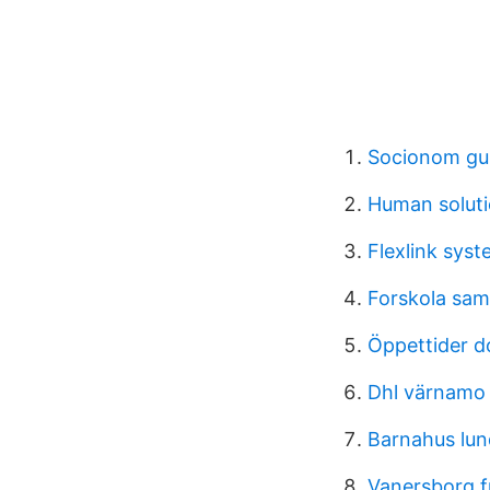
Socionom gu
Human soluti
Flexlink sys
Forskola sam
Öppettider do
Dhl värnamo 
Barnahus lun
Vanersborg f