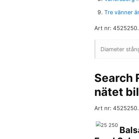
Tre vänner ä
Art nr: 4525250.
Diameter stån
Search 
nätet bi
Art nr: 4525250
Bals