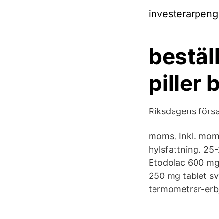
investerarpenga
bestäl
piller 
Riksdagens försa
moms, Inkl. moms
hylsfattning. 25
Etodolac 600 mg 
250 mg tablet sv
termometrar-erb