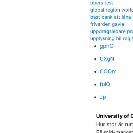
obers test
global region worl
bäst bank att låna
frivarden gavle
uppdragsledare pro
upplysning bil reg
gphG
GXgN
COQm
fuiQ
Jp
University of 
Hur stor är ru
Få mid-market-