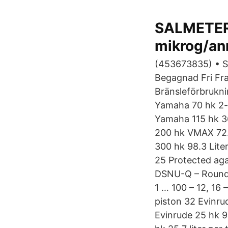
SALMETER
mikrog/an
(453673835) • Se
Begagnad Fri Fr
Bränsleförbrukni
Yamaha 70 hk 2-t
Yamaha 115 hk 36
200 hk VMAX 72.6
300 hk 98.3 Lite
25 Protected aga
DSNU-Q – Round c
1 … 100 – 12, 16
piston 32 Evinru
Evinrude 25 hk 9.