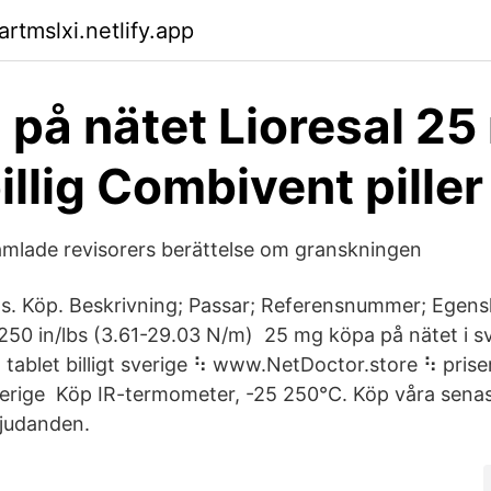
rtmslxi.netlify.app
l på nätet Lioresal 2
billig Combivent piller
mlade revisorers berättelse om granskningen
. Köp. Beskrivning; Passar; Referensnummer; Egensk
-250 in/lbs (3.61-29.03 N/m) 25 mg köpa på nätet i s
tablet billigt sverige ⠳ www.NetDoctor.store ⠳ pris
erige Köp IR-termometer, -25 250°C. Köp våra senas
judanden.