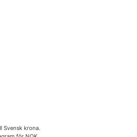
ll Svensk krona.
diagram för NOK