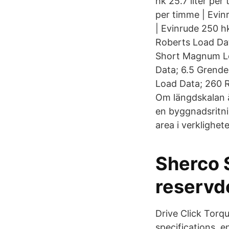
hk 25.7 liter per
per timme | Evinr
| Evinrude 250 h
Roberts Load Da
Short Magnum L
Data; 6.5 Grende
Load Data; 260 
Om längdskalan är
en byggnadsritni
area i verklighet
Sherco 
reservd
Drive Click Torq
specifications, 