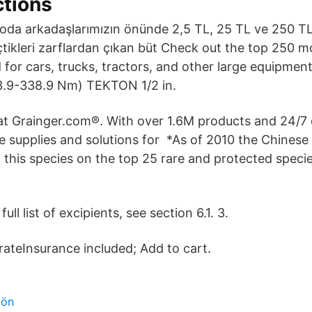
ctions
oda arkadaşlarımızın önünde 2,5 TL, 25 TL ve 250 TL y
çtikleri zarflardan çıkan büt Check out the top 250 m
for cars, trucks, tractors, and other large equipmen
33.9-338.9 Nm) TEKTON 1/2 in.
 at Grainger.com®. With over 1.6M products and 24/7
 supplies and solutions for *As of 2010 the Chinese 
 this species on the top 25 rare and protected specie
full list of excipients, see section 6.1. 3.
rateInsurance included; Add to cart.
lön