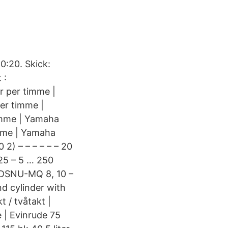
0:20. Skick:
 :
r per timme |
er timme |
timme | Yamaha
imme | Yamaha
2) – – – – – – 20
25 – 5 … 250
n DSNU-MQ 8, 10 –
d cylinder with
 / tvåtakt |
e | Evinrude 75