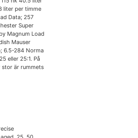
115 hk 40.5 liter
3 liter per timme
oad Data; 257
hester Super
rby Magnum Load
edish Mauser
a; 6.5-284 Norma
25 eller 25:1. På
r stor är rummets
recise
maged. 25, 50,