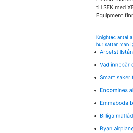
till SEK med X
Equipment fin
Knightec antal a
hur sätter man i
Arbetstillstå
Vad innebär d
Smart saker 
Endomines ab
Emmaboda bil
Billiga matlå
Ryan airplan