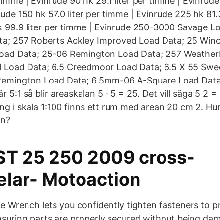
 timme | Evinrude 90 hk 29.1 liter per timme | Evinrude 
ude 150 hk 57.0 liter per timme | Evinrude 225 hk 81.
k 99.9 liter per timme | Evinrude 250-3000 Savage L
ta; 257 Roberts Ackley Improved Load Data; 25 Winc
oad Data; 25-06 Remington Load Data; 257 Weathe
l Load Data; 6.5 Creedmoor Load Data; 6.5 X 55 Sw
Remington Load Data; 6.5mm-06 A-Square Load Dat
 5:1 så blir areaskalan 5 · 5 = 25. Det vill säga 5 2 = 
ng i skala 1:100 finns ett rum med arean 20 cm 2. Hu
en?
ST 25 250 2009 cross-
elar- Motoaction
ue Wrench lets you confidently tighten fasteners to p
ensuring parts are properly secured without being da